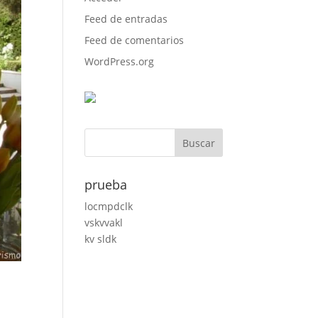
Feed de entradas
Feed de comentarios
WordPress.org
prueba
locmpdclk
vskvvakl
kv sldk